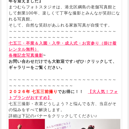
年を迎えました】
まつむらフォトスタジオは、港北区綱島の老舗写真館と
して創業100年、楽しくて丁寧な撮影とみんなが笑顔にな
れる写真館。
そして、自然な笑顔があふれる家族写真が自慢です。
～～～～～～～～～～～～～～～～～～～～～～～～～
～～～～～～～～～～～～～～～
七五三・卒業＆入園・入学・成人式・お宮参り（掛け着
レンタル無料）
各種記念写真撮影
~
お問い合わせだけでも大歓迎です♪ぜひ↑クリックして、
ギャラリーをご覧ください。
～～～～～～～～～～～～～～～～～～～～～～～～～
～～～～～～～～～～～～～～～
２０２６年 七五三前撮り
でお得に！！
【大人気！フォ
トプランがおすすめ】
七五三撮影・衣裳どうしよう？と悩んでる方、当店がそ
の悩みをすべて解決します。
詳細は下記のバナーをクリックしてください♪