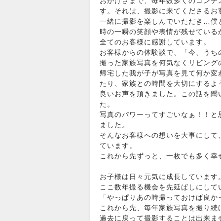
おかげさまで、毎年数多くのコンテ
す。それは、撮影に来てくださるお
一緒に撮影を楽しんでいただき…僕
時の一瞬の笑顔や表情が残せている
全てのお客様に感謝しています。
お客様からの体験談で、「今、うち
撮った家族写真を何気なくリビング
帰宅した我が子が写真を見て何か変
たり、家族との時間を大切にするよ
良いお声を頂きました。この話を聞
た。
写真のパワーってすごいなぁ！！と
ました。
そんなお客様への想いを大事にして
ています。
これから先ずっと、一枚でも多く幸
お子様は日々元気に成長していま
ここ数年撮る機会を先延ばしにして
「やっぱりあの時撮っておけば良か
これから先、毎年家族写真を撮り続
過去に戻って撮影することは出来ま