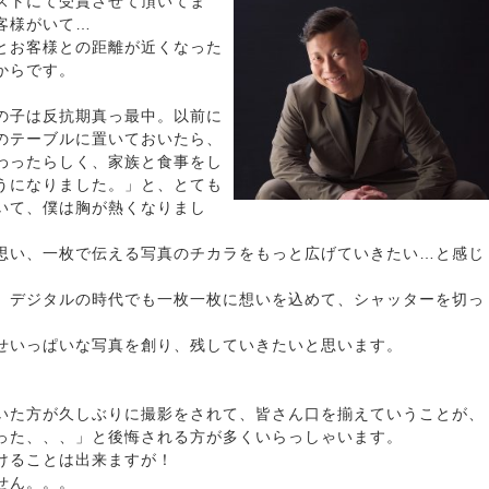
ストにて受賞させて頂いてま
客様がいて…
とお客様との距離が近くなった
からです。
の子は反抗期真っ最中。以前に
のテーブルに置いておいたら、
わったらしく、家族と食事をし
うになりました。」と、とても
いて、僕は胸が熱くなりまし
思い、一枚で伝える写真のチカラをもっと広げていきたい…と感じ
、デジタルの時代でも一枚一枚に想いを込めて、シャッターを切っ
せいっぱいな写真を創り、残していきたいと思います。
す。
いた方が久しぶりに撮影をされて、皆さん口を揃えていうことが、
った、、、」と後悔される方が多くいらっしゃいます。
けることは出来ますが！
せん。。。