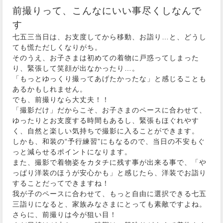
前撮りって、こんなにいい事尽くしなんで
す
七五三当日は、お支度してから移動、お詣り…と、どうし
ても慌ただしくなりがち。
そのうえ、お子さまは初めての着物に戸惑ってしまった
り、緊張して笑顔が出なかったり…。
「もっとゆっくり撮ってあげたかったな」と感じることも
あるかもしれません。
でも、前撮りなら大丈夫！！
「撮影だけ」だからこそ、お子さまのペースに合わせて、
ゆったりとお支度する時間もあるし、緊張もほぐれやす
く、自然と楽しい気持ちで撮影に入ることができます。
しかも、和装の“予行練習”にもなるので、当日の不安もぐ
っと減らせるポイントになります。
また、撮影で着物姿をカタチに残す事が出来る事で、「や
っぱり洋装のほうが安心かも」と感じたら、洋装でお詣り
することだってできますね！
我が子のペースに合わせて、もっと自由に選択できる七五
三詣りになると、家族みなさまにとっても素敵ですよね。
さらに、前撮りは今が狙い目！